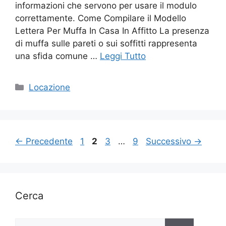
informazioni che servono per usare il modulo
correttamente. Come Compilare il Modello
Lettera Per Muffa In Casa In Affitto La presenza
di muffa sulle pareti o sui soffitti rappresenta
una sfida comune …
Leggi Tutto
Categorie
Locazione
Pagina
Pagina
Pagina
Pagina
←
Precedente
1
2
3
…
9
Successivo
→
Cerca
Ricerca