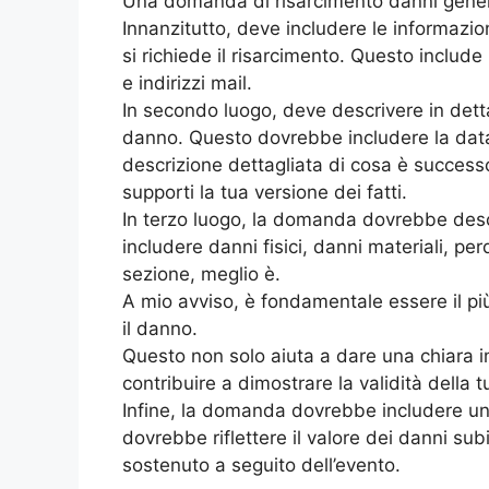
Una domanda di risarcimento danni gener
Innanzitutto, deve includere le informazion
si richiede il risarcimento. Questo include
e indirizzi mail.
In secondo luogo, deve descrivere in detta
danno. Questo dovrebbe includere la data e 
descrizione dettagliata di cosa è succes
supporti la tua versione dei fatti.
In terzo luogo, la domanda dovrebbe descr
includere danni fisici, danni materiali, per
sezione, meglio è.
A mio avviso, è fondamentale essere il più
il danno.
Questo non solo aiuta a dare una chiara
contribuire a dimostrare la validità della t
Infine, la domanda dovrebbe includere una
dovrebbe riflettere il valore dei danni subi
sostenuto a seguito dell’evento.