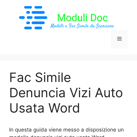
Vai
al
contenuto
Menu
Fac Simile
Denuncia Vizi Auto
Usata Word
In questa guida viene messo a disposizione un