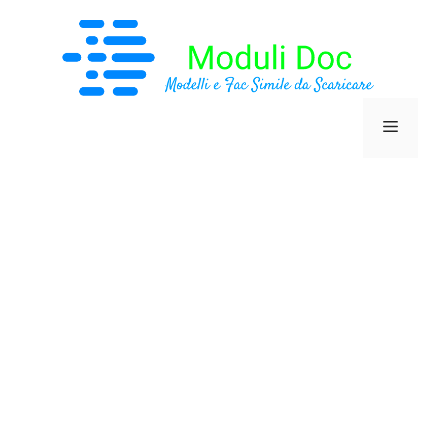
Vai
al
contenuto
Menu