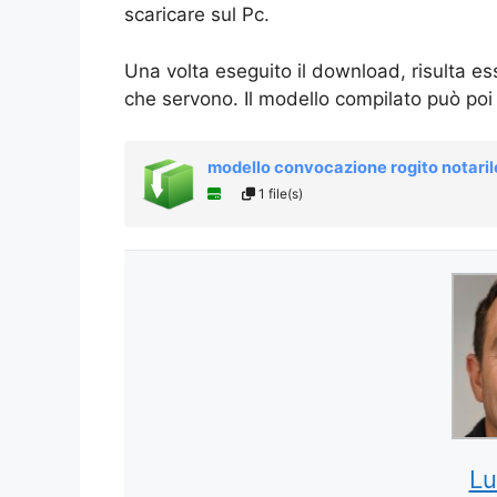
scaricare sul Pc.
Una volta eseguito il download, risulta es
che servono. Il modello compilato può po
modello convocazione rogito notaril
1 file(s)
Lu