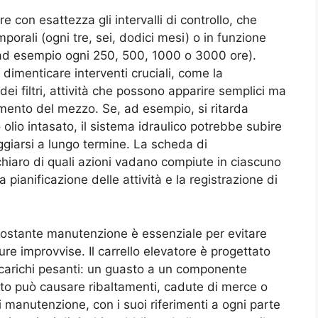
 con esattezza gli intervalli di controllo, che
mporali (ogni tre, sei, dodici mesi) o in funzione
e (ad esempio ogni 250, 500, 1000 o 3000 ore).
imenticare interventi cruciali, come la
a dei filtri, attività che possono apparire semplici ma
namento del mezzo. Se, ad esempio, si ritarda
 olio intasato, il sistema idraulico potrebbe subire
ggiarsi a lungo termine. La scheda di
hiaro di quali azioni vadano compiute in ciascuno
a pianificazione delle attività e la registrazione di
 costante manutenzione è essenziale per evitare
re improvvise. Il carrello elevatore è progettato
 carichi pesanti: un guasto a un componente
nto può causare ribaltamenti, cadute di merce o
i manutenzione, con i suoi riferimenti a ogni parte