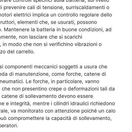
re controlli specifici sulla batteria, sul livello
 di prevenire cali di tensione, surriscaldamenti o
 motori elettrici implica un controllo regolare dello
eruttori, elementi che, se usurati, possono
. Mantenere la batteria in buone condizioni, ad
amente, non lasciare che si scarichi
, in modo che non si verifichino vibrazioni o
zo del carrello.
rosi componenti meccanici soggetti a usura che
heda di manutenzione, come forche, catene di
pneumatici. Le forche, in particolare, vanno
i che non presentino crepe o deformazioni tali da
 Le catene di sollevamento devono essere
e e integrità, mentre i cilindri idraulici richiedono
nerale, va monitorato con attenzione poiché un calo
a può compromettere la capacità di sollevamento,
eratori.