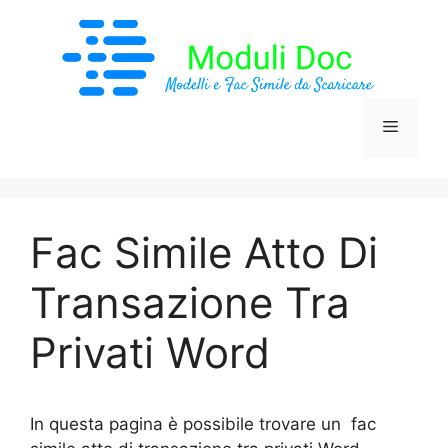
Vai
al
contenuto
Menu
Fac Simile Atto Di
Transazione Tra
Privati Word
In questa pagina è possibile trovare un fac