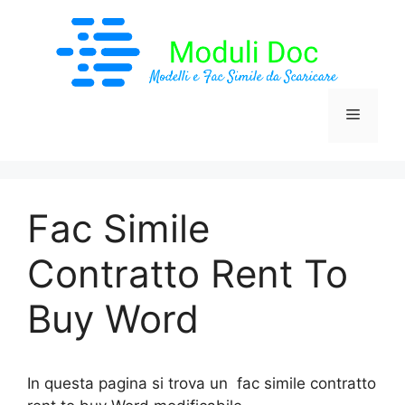
Vai
al
contenuto
Menu
Fac Simile
Contratto Rent To
Buy Word
In questa pagina si trova un fac simile contratto