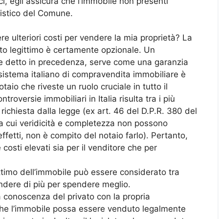
ici, egli assicura che l’immobile non presenti
anistico del Comune.
re ulteriori costi per vendere la mia proprietà? La
tato legittimo è certamente opzionale. Un
e detto in precedenza, serve come una garanzia
Il sistema italiano di compravendita immobiliare è
taio che riveste un ruolo cruciale in tutto il
roversie immobiliari in Italia risulta tra i più
 richiesta dalla legge (ex art. 46 del D.P.R. 380 del
la cui veridicità e completezza non possono
ffetti, non è compito del notaio farlo). Pertanto,
costi elevati sia per il venditore che per
ittimo dell’immobile può essere considerato tra
endere di più per spendere meglio.
la conoscenza del privato con la propria
he l’immobile possa essere venduto legalmente