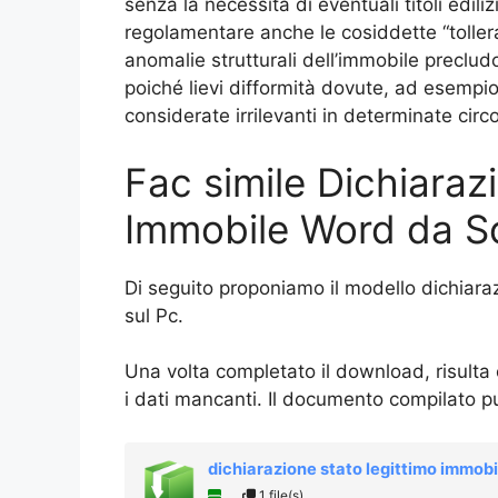
senza la necessità di eventuali titoli ediliz
regolamentare anche le cosiddette “tollera
anomalie strutturali dell’immobile precludon
poiché lievi difformità dovute, ad esempi
considerate irrilevanti in determinate circ
Fac simile Dichiaraz
Immobile Word da S
Di seguito proponiamo il modello dichiara
sul Pc.
Una volta completato il download, risulta
i dati mancanti. Il documento compilato p
dichiarazione stato legittimo immobi
1 file(s)