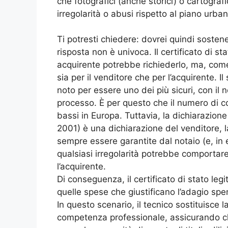
che fotografici (anche storici) o cartograf
irregolarità o abusi rispetto al piano urb
Ti potresti chiedere: dovrei quindi sostene
risposta non è univoca. Il certificato di s
acquirente potrebbe richiederlo, ma, com
sia per il venditore che per l’acquirente. 
noto per essere uno dei più sicuri, con il no
processo. È per questo che il numero di cont
bassi in Europa. Tuttavia, la dichiarazione
2001) è una dichiarazione del venditore, 
sempre essere garantite dal notaio (e, in e
qualsiasi irregolarità potrebbe comportare 
l’acquirente.
Di conseguenza, il certificato di stato leg
quelle spese che giustificano l’adagio sp
In questo scenario, il tecnico sostituisce 
competenza professionale, assicurando c