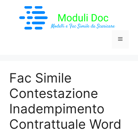
Vai
al
contenuto
Menu
Fac Simile
Contestazione
Inadempimento
Contrattuale Word