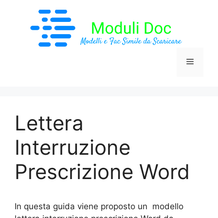
Vai
al
contenuto
Menu
Lettera
Interruzione
Prescrizione Word
In questa guida viene proposto un modello