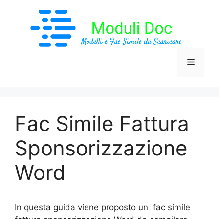
Vai
al
contenuto
Menu
Fac Simile Fattura
Sponsorizzazione
Word
In questa guida viene proposto un fac simile