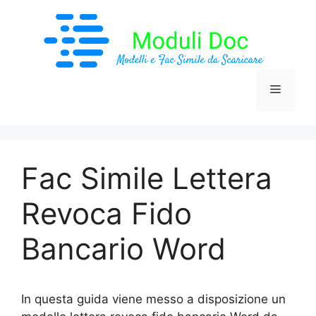
Vai
al
contenuto
Menu
Fac Simile Lettera
Revoca Fido
Bancario Word
In questa guida viene messo a disposizione un