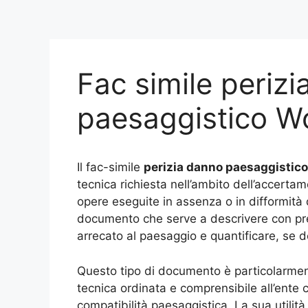
Fac simile periz
paesaggistico​ W
Il fac-simile
perizia danno paesaggistico
tecnica richiesta nell’ambito dell’accertam
opere eseguite in assenza o in difformità d
documento che serve a descrivere con prec
arrecato al paesaggio e quantificare, se de
Questo tipo di documento è particolarmen
tecnica ordinata e comprensibile all’ente c
compatibilità paesaggistica. La sua utilit