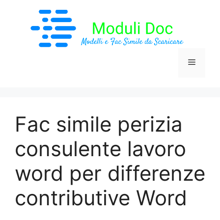
Vai
al
contenuto
Menu
Fac simile perizia
consulente lavoro
word per differenze
contributive​ Word