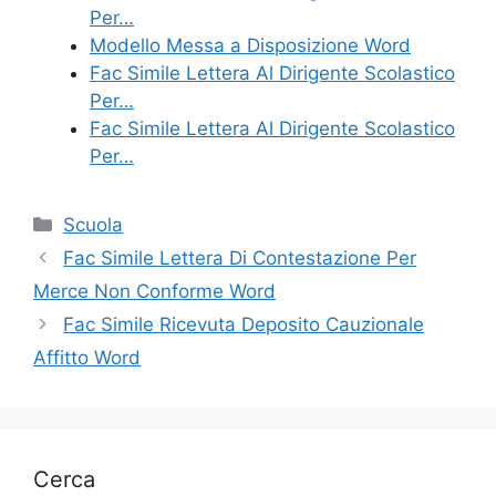
Per…
Modello Messa a Disposizione Word
Fac Simile Lettera Al Dirigente Scolastico
Per…
Fac Simile Lettera Al Dirigente Scolastico
Per…
Categorie
Scuola
Fac Simile Lettera Di Contestazione Per
Merce Non Conforme Word
Fac Simile Ricevuta Deposito Cauzionale
Affitto Word
Cerca