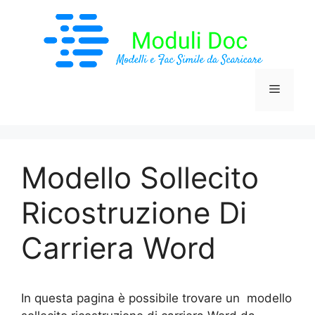
Vai
al
contenuto
Menu
Modello Sollecito
Ricostruzione Di
Carriera Word
In questa pagina è possibile trovare un modello