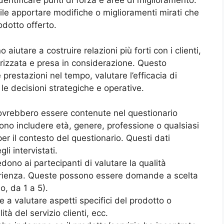
entificare punti di forza e aree di miglioramento.
ibile apportare modifiche o miglioramenti mirati che
odotto offerto.
aiutare a costruire relazioni più forti con i clienti,
orizzata e presa in considerazione. Questo
prestazioni nel tempo, valutare l’efficacia di
le decisioni strategiche e operative.
ovrebbero essere contenute nel questionario
no includere età, genere, professione o qualsiasi
er il contesto del questionario. Questi dati
li intervistati.
no ai partecipanti di valutare la qualità
perienza. Queste possono essere domande a scelta
o, da 1 a 5).
a valutare aspetti specifici del prodotto o
lità del servizio clienti, ecc.