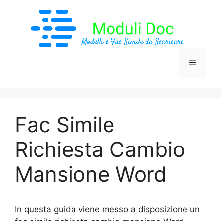
Vai
al
contenuto
Menu
Fac Simile
Richiesta Cambio
Mansione Word
In questa guida viene messo a disposizione un