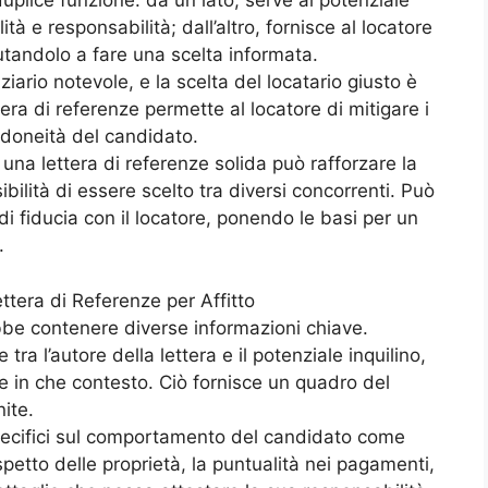
duplice funzione: da un lato, serve al potenziale
ità e responsabilità; dall’altro, fornisce al locatore
tandolo a fare una scelta informata.
iario notevole, e la scelta del locatario giusto è
tera di referenze permette al locatore di mitigare i
’idoneità del candidato.
, una lettera di referenze solida può rafforzare la
lità di essere scelto tra diversi concorrenti. Può
di fiducia con il locatore, ponendo le basi per un
.
tera di Referenze per Affitto
ebbe contenere diverse informazioni chiave.
tra l’autore della lettera e il potenziale inquilino,
 in che contesto. Ciò fornisce un quadro del
nite.
specifici sul comportamento del candidato come
ispetto delle proprietà, la puntualità nei pagamenti,