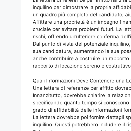
La lettera di referenze per affitto ha una 
inquilino per dimostrare la propria affidabil
un quadro più completo del candidato, aiu
Affittare una proprietà è un impegno finanz
cruciale per evitare problemi futuri. La let
rischi, offrendo un’ulteriore conferma dell
Dal punto di vista del potenziale inquilino
sua candidatura, aumentando le sue possibi
anche contribuire a costruire un rapporto 
rapporto di locazione sereno e costruttivo
Quali Informazioni Deve Contenere una Let
Una lettera di referenze per affitto dovr
Innanzitutto, dovrebbe chiarire la relazione 
specificando quanto tempo si conoscono e
grado di affidabilità delle informazioni for
La lettera dovrebbe poi fornire dettagli 
inquilino. Questi potrebbero includere il r