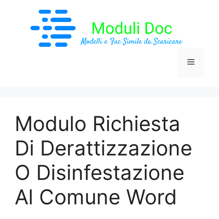
Vai
al
contenuto
Menu
Modulo Richiesta
Di Derattizzazione
O Disinfestazione
Al Comune Word