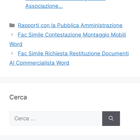
Associazione…
Categorie
Rapporti con la Pubblica Amministrazione
Fac Simile Contestazione Montaggio Mobili
Word
Fac Simile Richiesta Restituzione Documenti
Al Commercialista Word
Cerca
Ricerca
per: