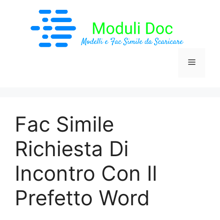
Vai
al
contenuto
Menu
Fac Simile
Richiesta Di
Incontro Con Il
Prefetto Word