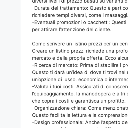
diversi livelli di prezzo basati su varianti
-Durata del trattamento: Questo è partico
richiedere tempi diversi, come i massaggi
-Eventuali promozioni o pacchetti: Questi 
per attirare l’attenzione del cliente.
Come scrivere un listino prezzi per un cen
Creare un listino prezzi richiede una profo
mercato e della propria offerta. Ecco alcun
-Ricerca di mercato: Prima di stabilire i p
Questo ti darà un’idea di dove ti trovi ne
un’opzione di lusso, economica o intermed
-Valuta i tuoi costi: Assicurati di conoscere
l’equipaggiamento, la manodopera e altri o
che copra i costi e garantisca un profitto.
-Organizzazione chiara: Come menzionato so
Questo facilita la lettura e la comprension
-Design professionale: Anche l’aspetto del 