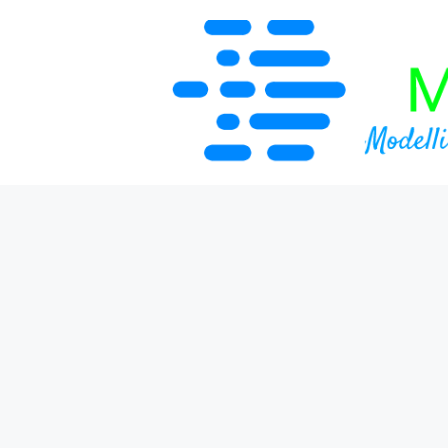
Vai
al
contenuto